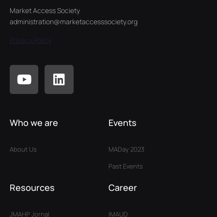
Market Access Society
administration@marketaccesssociety.org
Privacy Policy
Who we are
Events
About Us
MADay 2023
Past Events
Resources
Career
JMAHP Jornal
IMAUD