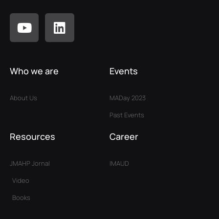
Who we are
Events
About Us
MADay 2023
Past Events
Resources
Career
JMAHP Jornal
IMAUD
Video
Books